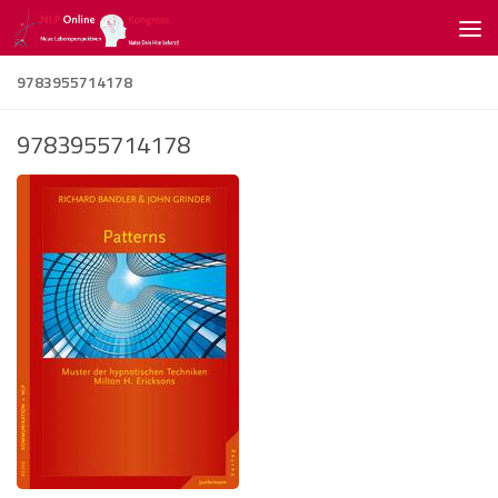
Zum Inhalt springen
9783955714178
9783955714178