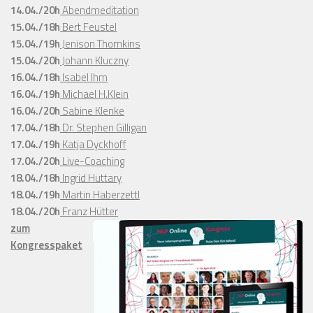
14.04./20h
Abendmeditation
15.04./18h
Bert Feustel
15.04./19h
Jenison Thomkins
15.04./20h
Johann Kluczny
16.04./18h
Isabel Ihm
16.04./19h
Michael H.Klein
16.04./20h
Sabine Klenke
17.04./18h
Dr. Stephen Gilligan
17.04./19h
Katja Dyckhoff
17.04./20h
Live-Coaching
18.04./18h
Ingrid Huttary
18.04./19h
Martin Haberzettl
18.04./20h
Franz Hütter
zum
Kongresspaket