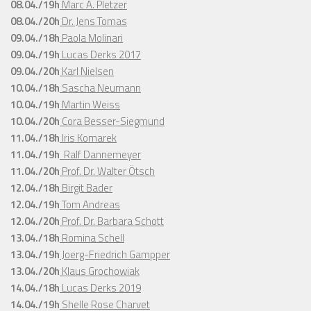
08.04./19h
Marc A. Pletzer
08.04./20h
Dr. Jens Tomas
09.04./18h
Paola Molinari
09.04./19h
Lucas Derks 2017
09.04./20h
Karl Nielsen
10.04./18h
Sascha Neumann
10.04./19h
Martin Weiss
10.04./20h
Cora Besser-Siegmund
11.04./18h
Iris Komarek
11.04./19h
Ralf Dannemeyer
11.04./20h
Prof. Dr. Walter Ötsch
12.04./18h
Birgit Bader
12.04./19h
Tom Andreas
12.04./20h
Prof. Dr. Barbara Schott
13.04./18h
Romina Schell
13.04./19h
Joerg-Friedrich Gampper
13.04./20h
Klaus Grochowiak
14.04./18h
Lucas Derks 2019
14.04./19h
Shelle Rose Charvet