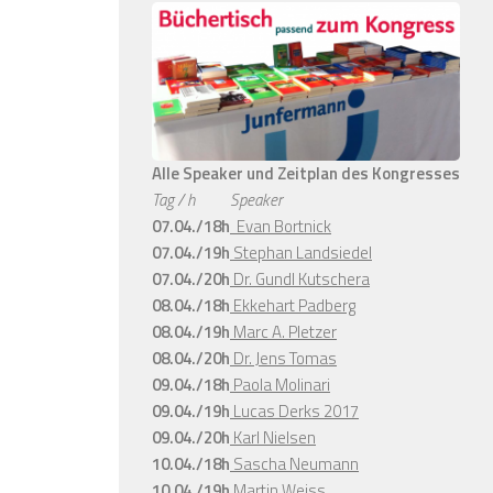
Alle Speaker und Zeitplan des Kongresses
Tag / h
Speaker
07.04./18h
Evan Bortnick
07.04./19h
Stephan Landsiedel
07.04./20h
Dr. Gundl Kutschera
08.04./18h
Ekkehart Padberg
08.04./19h
Marc A. Pletzer
08.04./20h
Dr. Jens Tomas
09.04./18h
Paola Molinari
09.04./19h
Lucas Derks 2017
09.04./20h
Karl Nielsen
10.04./18h
Sascha Neumann
10.04./19h
Martin Weiss