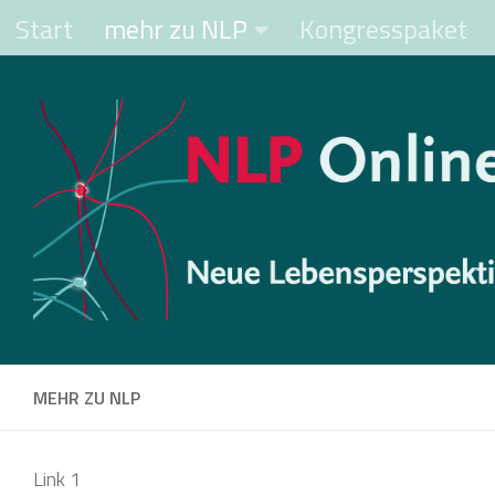
Start
mehr zu NLP
Kongresspaket
Zum Inhalt springen
MEHR ZU NLP
Link 1