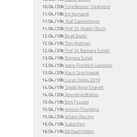
10.04./20h
Cora Besser-Siegmund
11.04./18h
Iris Komarek
11.04./19h
Ralf Dannemeyer
11.04./20h
Prof. Dr. Walter Ötsch
12.04./18h
Birgit Bader
12.04./19h
Tom Andreas
12.04./20h
Prof. Dr. Barbara Schott
13.04./18h
Romina Schell
13.04./19h
Joerg-Friedrich Gampper
13.04./20h
Klaus Grochowiak
14.04./18h
Lucas Derks 2019
14.04./19h
Shelle Rose Charvet
14.04./20h
Abendmeditation
15.04./18h
Bert Feustel
15.04./19h
Jenison Thomkins
15.04./20h
Johann Kluczny
16.04./18h
Isabel Ihm
16.04./19h
Michael H.Klein