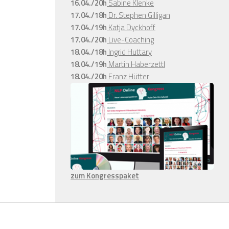
16.04./20h
Sabine Klenke
17.04./18h
Dr. Stephen Gilligan
17.04./19h
Katja Dyckhoff
17.04./20h
Live-Coaching
18.04./18h
Ingrid Huttary
18.04./19h
Martin Haberzettl
18.04./20h
Franz Hütter
zum Kongresspaket