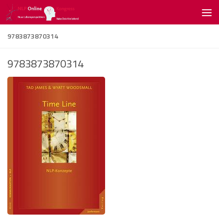
Zum Inhalt springen
9783873870314
9783873870314