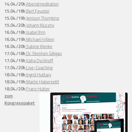
14.04./20h
Abendmeditation
15.04./18h
Bert Feustel
15.04./19h
Jenison Thomkins
15.04./20h
Johann Kluczny
16.04./18h
Isabel Ihm
16.04./19h
Michael H.Klein
16.04./20h
Sabine Klenke
17.04./18h
Dr. Stephen Gilligan
17.04./19h
Katja Dyckhoff
17.04./20h
Live-Coaching
18.04./18h
Ingrid Huttary
18.04./19h
Martin Haberzettl
18.04./20h
Franz Hütter
zum
Kongresspaket