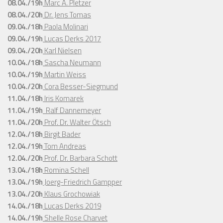
08.04./19h
Marc A. Pletzer
08.04./20h
Dr. Jens Tomas
09.04./18h
Paola Molinari
09.04./19h
Lucas Derks 2017
09.04./20h
Karl Nielsen
10.04./18h
Sascha Neumann
10.04./19h
Martin Weiss
10.04./20h
Cora Besser-Siegmund
11.04./18h
Iris Komarek
11.04./19h
Ralf Dannemeyer
11.04./20h
Prof. Dr. Walter Ötsch
12.04./18h
Birgit Bader
12.04./19h
Tom Andreas
12.04./20h
Prof. Dr. Barbara Schott
13.04./18h
Romina Schell
13.04./19h
Joerg-Friedrich Gampper
13.04./20h
Klaus Grochowiak
14.04./18h
Lucas Derks 2019
14.04./19h
Shelle Rose Charvet