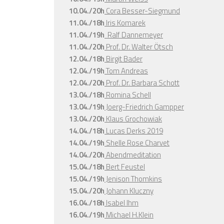
10.04./20h
Cora Besser-Siegmund
11.04./18h
Iris Komarek
11.04./19h
Ralf Dannemeyer
11.04./20h
Prof. Dr. Walter Ötsch
12.04./18h
Birgit Bader
12.04./19h
Tom Andreas
12.04./20h
Prof. Dr. Barbara Schott
13.04./18h
Romina Schell
13.04./19h
Joerg-Friedrich Gampper
13.04./20h
Klaus Grochowiak
14.04./18h
Lucas Derks 2019
14.04./19h
Shelle Rose Charvet
14.04./20h
Abendmeditation
15.04./18h
Bert Feustel
15.04./19h
Jenison Thomkins
15.04./20h
Johann Kluczny
16.04./18h
Isabel Ihm
16.04./19h
Michael H.Klein