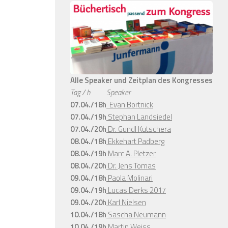
Alle Speaker und Zeitplan des Kongresses
Tag / h
Speaker
07.04./18h
Evan Bortnick
07.04./19h
Stephan Landsiedel
07.04./20h
Dr. Gundl Kutschera
08.04./18h
Ekkehart Padberg
08.04./19h
Marc A. Pletzer
08.04./20h
Dr. Jens Tomas
09.04./18h
Paola Molinari
09.04./19h
Lucas Derks 2017
09.04./20h
Karl Nielsen
10.04./18h
Sascha Neumann
10.04./19h
Martin Weiss