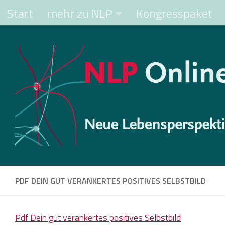
Start
mehr zu NLP
Kongresspaket
Zum Inhalt springen
PDF DEIN GUT VERANKERTES POSITIVES SELBSTBILD
Pdf Dein gut verankertes positives Selbstbild