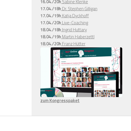
16.04./20h
Sabine Klenke
17.04./18h
Dr. Stephen Gilligan
17.04./19h
Katja Dyckhoff
17.04./20h
Live-Coaching
18.04./18h
Ingrid Huttary
18.04./19h
Martin Haberzettl
18.04./20h
Franz Hütter
zum Kongresspaket