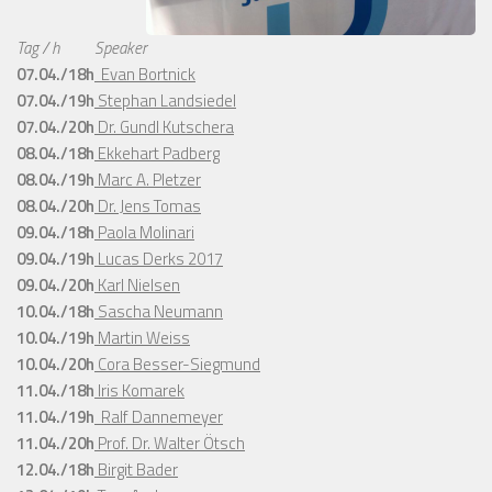
Tag / h
Speaker
07.04./18h
Evan Bortnick
07.04./19h
Stephan Landsiedel
07.04./20h
Dr. Gundl Kutschera
08.04./18h
Ekkehart Padberg
08.04./19h
Marc A. Pletzer
08.04./20h
Dr. Jens Tomas
09.04./18h
Paola Molinari
09.04./19h
Lucas Derks 2017
09.04./20h
Karl Nielsen
10.04./18h
Sascha Neumann
10.04./19h
Martin Weiss
10.04./20h
Cora Besser-Siegmund
11.04./18h
Iris Komarek
11.04./19h
Ralf Dannemeyer
11.04./20h
Prof. Dr. Walter Ötsch
12.04./18h
Birgit Bader