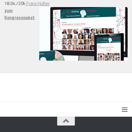
18.04./20h
Franz Hütter
zum
Kongresspaket