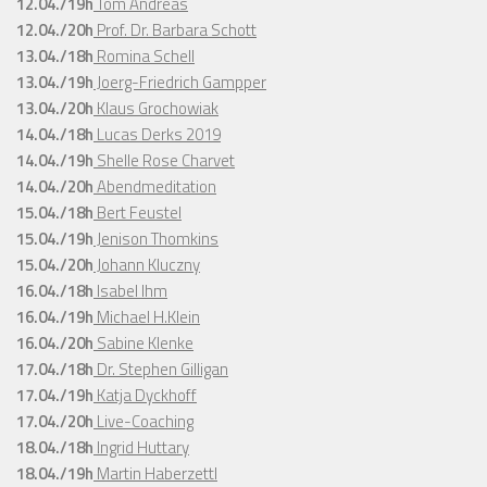
12.04./19h
Tom Andreas
12.04./20h
Prof. Dr. Barbara Schott
13.04./18h
Romina Schell
13.04./19h
Joerg-Friedrich Gampper
13.04./20h
Klaus Grochowiak
14.04./18h
Lucas Derks 2019
14.04./19h
Shelle Rose Charvet
14.04./20h
Abendmeditation
15.04./18h
Bert Feustel
15.04./19h
Jenison Thomkins
15.04./20h
Johann Kluczny
16.04./18h
Isabel Ihm
16.04./19h
Michael H.Klein
16.04./20h
Sabine Klenke
17.04./18h
Dr. Stephen Gilligan
17.04./19h
Katja Dyckhoff
17.04./20h
Live-Coaching
18.04./18h
Ingrid Huttary
18.04./19h
Martin Haberzettl