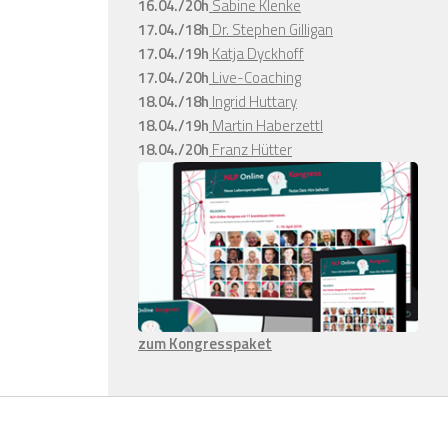
16.04./20h
Sabine Klenke
17.04./18h
Dr. Stephen Gilligan
17.04./19h
Katja Dyckhoff
17.04./20h
Live-Coaching
18.04./18h
Ingrid Huttary
18.04./19h
Martin Haberzettl
18.04./20h
Franz Hütter
zum Kongresspaket