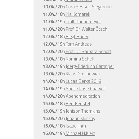
10.04./20h
Cora Besser-Siegmund
11.04./18h
Iris Komarek
11.04./19h
Ralf Dannemeyer
11.04./20h
Prof. Dr. Walter Ötsch
12.04./18h
Birgit Bader
12.04./19h
Tom Andreas
12.04./20h
Prof. Dr. Barbara Schott
13.04./18h
Romina Schell
13.04./19h
Joerg-Friedrich Gampper
13.04./20h
Klaus Grochowiak
14.04./18h
Lucas Derks 2019
14.04./19h
Shelle Rose Charvet
14.04./20h
Abendmeditation
15.04./18h
Bert Feustel
15.04./19h
Jenison Thomkins
15.04./20h
Johann Kluczny
16.04./18h
Isabel Ihm
16.04./19h
Michael H.Klein