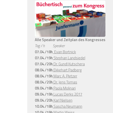
Alle Speaker und Zeitplan des Kongresses
Tag / h
Speaker
07.04./18h
Evan Bortnick
07.04./19h
Stephan Landsiedel
07.04./20h
Dr. Gundl Kutschera
08.04./18h
Ekkehart Padberg
08.04./19h
Marc A. Pletzer
08.04./20h
Dr. Jens Tomas
09.04./18h
Paola Molinari
09.04./19h
Lucas Derks 2017
09.04./20h
Karl Nielsen
10.04./18h
Sascha Neumann
10.04./19h
Martin Weiss