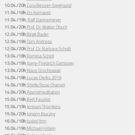
10.04./20h
Cora Besser-Siegmund
11.04./18h
Iris Komarek
11.04./19h
Ralf Dannemeyer
11.04./20h
Prof. Dr. Walter Ötsch
12.04./18h
Birgit Bader
12.04./19h
Tom Andreas
12.04./20h
Prof. Dr. Barbara Schott
13.04./18h
Romina Schell
13.04./19h
Joerg-Friedrich Gampper
13.04./20h
Klaus Grochowiak
14.04./18h
Lucas Derks 2019
14.04./19h
Shelle Rose Charvet
14.04./20h
Abendmeditation
15.04./18h
Bert Feustel
15.04./19h
Jenison Thomkins
15.04./20h
Johann Kluczny
16.04./18h
Isabel Ihm
16.04./19h
Michael H.Klein