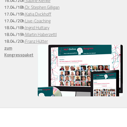
16.04./20h
Sabine Klenke
17.04./18h
Dr. Stephen Gilligan
17.04./19h
Katja Dyckhoff
17.04./20h
Live-Coaching
18.04./18h
Ingrid Huttary
18.04./19h
Martin Haberzettl
18.04./20h
Franz Hütter
zum
Kongresspaket