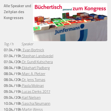
Alle Speaker und
Zeitplan des
Kongresses
Tag / h
Speaker
07.04./18h
Evan Bortnick
07.04./19h
Stephan Landsiedel
07.04./20h
Dr. Gundl Kutschera
08.04./18h
Ekkehart Padberg
08.04./19h
Marc A. Pletzer
08.04./20h
Dr. Jens Tomas
09.04./18h
Paola Molinari
09.04./19h
Lucas Derks 2017
09.04./20h
Karl Nielsen
10.04./18h
Sascha Neumann
10.04./19h
Martin Weiss