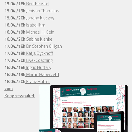
15.04./18h
Bert Feustel
15.04./19h
Jenison Thomkins
15.04./20h
Johann Kluczny
16.04./18h
Isabel Ihm
16.04./19h
Michael H.Klein
16.04./20h
Sabine Klenke
17.04./18h
Dr. Stephen Gilligan
17.04./19h
Katja Dyckhoff
17.04./20h
Live-Coaching
18.04./18h
Ingrid Huttary
18.04./19h
Martin Haberzettl
18.04./20h
Franz Hütter
zum
Kongresspaket