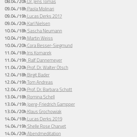
08.04./20h
Dr. Jens Tomas
09.04./18h
Paola Molinari
09.04./19h
Lucas Derks 2017
09.04./20h
Karl Nielsen
10.04./18h
Sascha Neumann
10.04./19h
Martin Weiss
10.04./20h
Cora Besser-Siegmund
11.04./18h
Iris Komarek
11.04./19h
Ralf Dannemeyer
11.04./20h
Prof. Dr. Walter Ötsch
12.04./18h
Birgit Bader
12.04./19h
Tom Andreas
12.04./20h
Prof. Dr. Barbara Schott
13.04./18h
Romina Schell
13.04./19h
Joerg-Friedrich Gampper
13.04./20h
Klaus Grochowiak
14.04./18h
Lucas Derks 2019
14.04./19h
Shelle Rose Charvet
14.04./20h
Abendmeditation